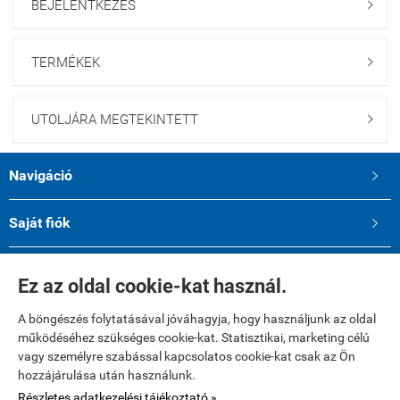
BEJELENTKEZÉS

TERMÉKEK

UTOLJÁRA MEGTEKINTETT

Navigáció

Saját fiók

Elérhetőségek

Ez az oldal cookie-kat használ.
A böngészés folytatásával jóváhagyja, hogy használjunk az oldal
működéséhez szükséges cookie-kat. Statisztikai, marketing célú
vagy személyre szabással kapcsolatos cookie-kat csak az Ön
A kényelmes és biztonságos online fizetést a Barion Payment Zrt.
hozzájárulása után használunk.
biztosítja, MNB engedély száma: H-EN-I-1064/2013
Bankkártya adatai áruházunkhoz nem jutnak el.
Részletes adatkezelési tájékoztató »