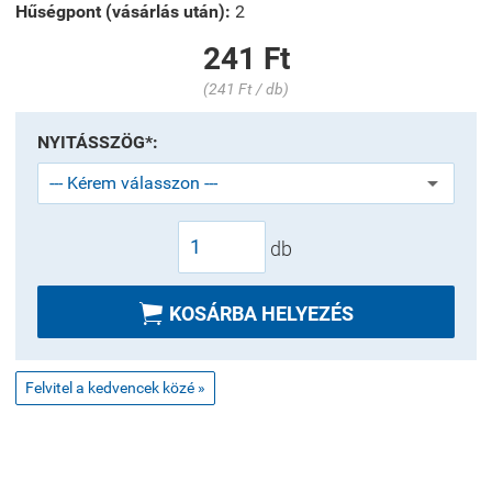
Hűségpont (vásárlás után):
2
241 Ft
(241 Ft / db)
NYITÁSSZÖG*:
db

KOSÁRBA HELYEZÉS
Felvitel a kedvencek közé »