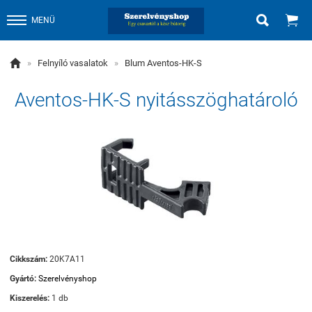


MENÜ

»
Felnyíló vasalatok
»
Blum Aventos-HK-S
Aventos-HK-S nyitásszöghatároló
Cikkszám:
20K7A11
Gyártó:
Szerelvényshop
Kiszerelés:
1 db