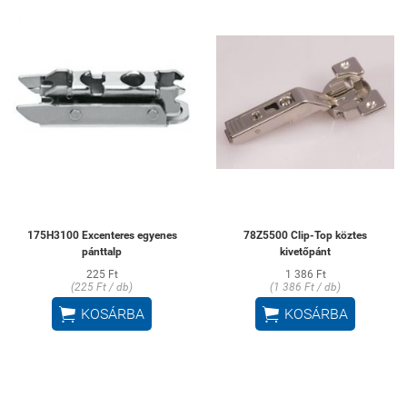
175H3100 Excenteres egyenes
78Z5500 Clip-Top köztes
pánttalp
kivetőpánt
225 Ft
1 386 Ft
(225 Ft / db)
(1 386 Ft / db)


KOSÁRBA
KOSÁRBA