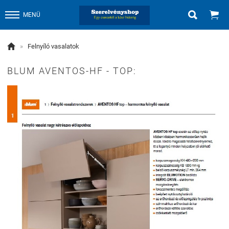


MENÜ

»
Felnyíló vasalatok
BLUM AVENTOS-HF - TOP: