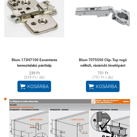
Blum 173H7100 Excenteres
Blum 70T5550 Clip-Top rugó
keresztalakú pánttalp
nélküli, rázáródó kivetőpánt
239 Ft
751 Ft
(239 Ft / db)
(751 Ft / db)


KOSÁRBA
KOSÁRBA