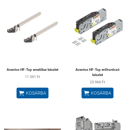
Aventos HF-Top emelőkar készlet
Aventos HF-Top erőhordozó
készlet
11 391 Ft
23 966 Ft


KOSÁRBA
KOSÁRBA