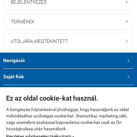
BEJELENTKEZÉS

TERMÉKEK

UTOLJÁRA MEGTEKINTETT

Navigáció

Saját fiók

Elérhetőségek

Ez az oldal cookie-kat használ.
A böngészés folytatásával jóváhagyja, hogy használjunk az oldal
működéséhez szükséges cookie-kat. Statisztikai, marketing célú
vagy személyre szabással kapcsolatos cookie-kat csak az Ön
A kényelmes és biztonságos online fizetést a Barion Payment Zrt.
hozzájárulása után használunk.
biztosítja, MNB engedély száma: H-EN-I-1064/2013
Bankkártya adatai áruházunkhoz nem jutnak el.
Részletes adatkezelési tájékoztató »