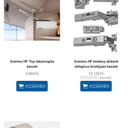
Aventos HF-Top takarósapka
Aventos-HF keskeny alukeret
készlet
előlaphoz kivetőpánt készlet
4 004 Ft
12 123 Ft
(12 123 Ft / készlet)


KOSÁRBA
KOSÁRBA