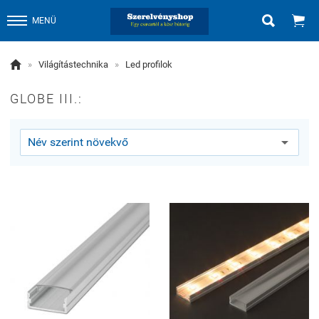


MENÜ

»
Világítástechnika
»
Led profilok
GLOBE III.: