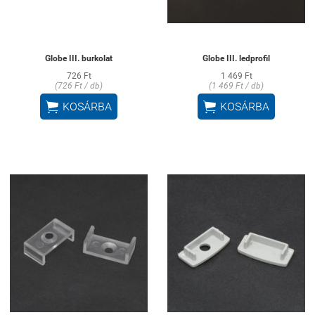
Globe III. burkolat
Globe III. ledprofil
726 Ft
1 469 Ft
(726 Ft / db)
(1 469 Ft / db)


KOSÁRBA
KOSÁRBA