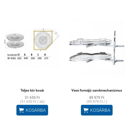
Teljes kör kosár
Vese formájú sarokmechanizmus
31 650 Ft
89 979 Ft
(31 650 Ft / db)
(89 979 Ft / )


KOSÁRBA
KOSÁRBA