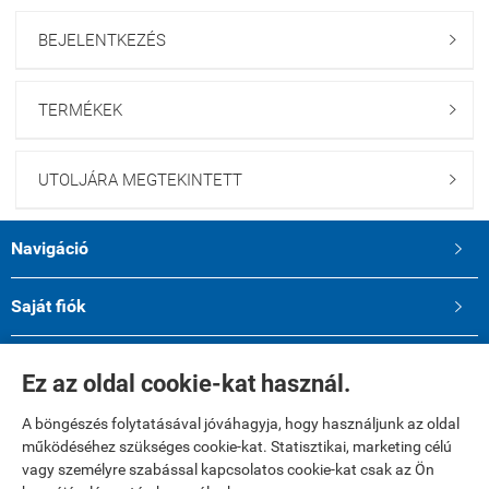
BEJELENTKEZÉS

TERMÉKEK

UTOLJÁRA MEGTEKINTETT

Navigáció

Saját fiók

Elérhetőségek

Ez az oldal cookie-kat használ.
A böngészés folytatásával jóváhagyja, hogy használjunk az oldal
működéséhez szükséges cookie-kat. Statisztikai, marketing célú
vagy személyre szabással kapcsolatos cookie-kat csak az Ön
A kényelmes és biztonságos online fizetést a Barion Payment Zrt.