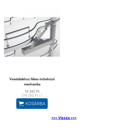
Vesetálakhoz fékes önbehúzó
mechanika
16 262 Ft
(16 262 Ft / )

KOSÁRBA
<<< Vissza >>>