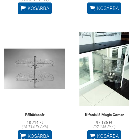


KOSÁRBA
KOSÁRBA
Félkörkosár
Kiforduló Magic Corner
18 714 Ft
97 136 Ft
(18 714 Ft / db)
(97 136 Ft / )


KOSÁRBA
KOSÁRBA