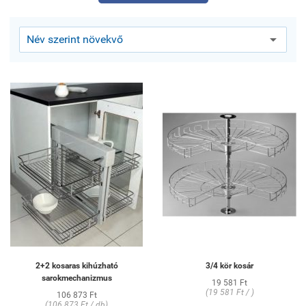
2+2 kosaras kihúzható
3/4 kör kosár
sarokmechanizmus
19 581 Ft
(19 581 Ft / )
106 873 Ft
(106 873 Ft / db)