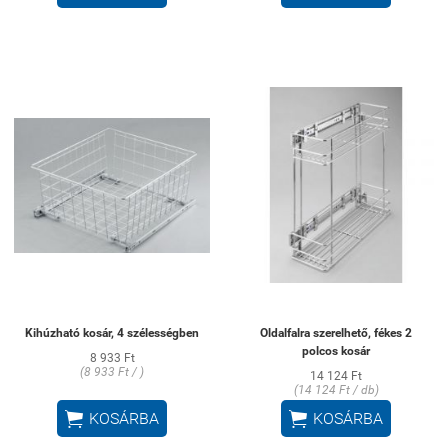
Kihúzható kosár, 4 szélességben
Oldalfalra szerelhető, fékes 2
polcos kosár
8 933 Ft
(8 933 Ft / )
14 124 Ft
(14 124 Ft / db)


KOSÁRBA
KOSÁRBA