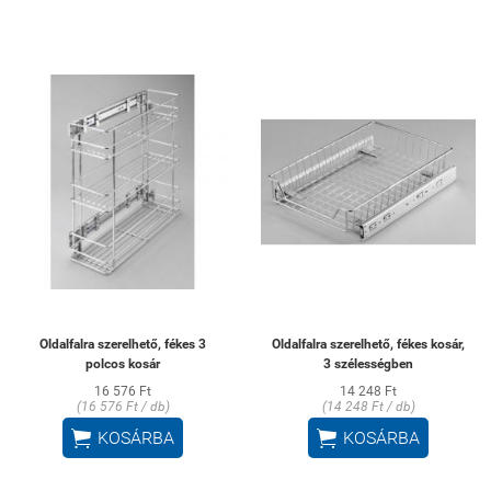
Oldalfalra szerelhető, fékes 3
Oldalfalra szerelhető, fékes kosár,
polcos kosár
3 szélességben
16 576 Ft
14 248 Ft
(16 576 Ft / db)
(14 248 Ft / db)


KOSÁRBA
KOSÁRBA