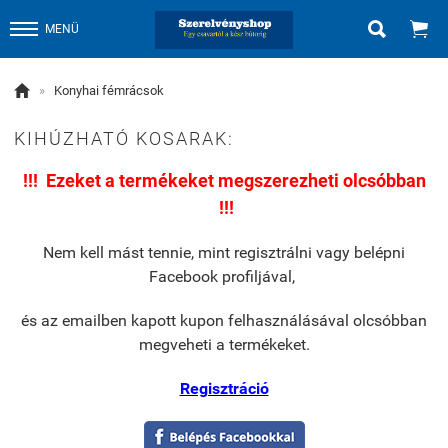


MENÜ

»
Konyhai fémrácsok
KIHÚZHATÓ KOSARAK:
!!! Ezeket a termékeket megszerezheti olcsóbban
!!!
Nem kell mást tennie, mint regisztrálni vagy belépni
Facebook profiljával,
és
az emailben kapott kupon felhasználásával olcsóbban
megveheti a termékeket.
Regisztráció