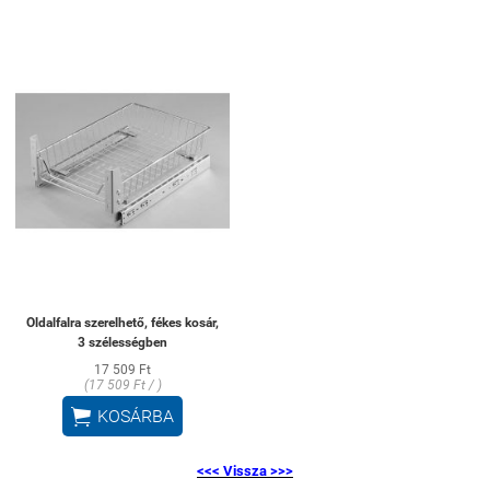
Oldalfalra szerelhető, fékes kosár,
3 szélességben
17 509 Ft
(17 509 Ft / )

KOSÁRBA
<<< Vissza >>>