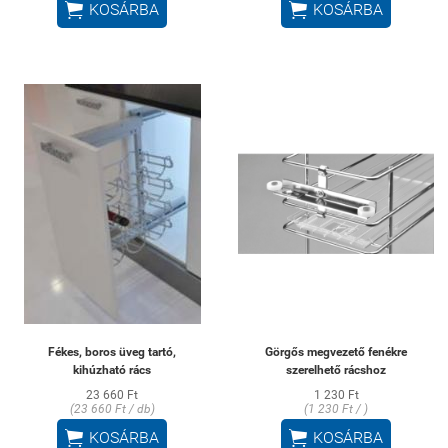


KOSÁRBA
KOSÁRBA
Fékes, boros üveg tartó,
Görgős megvezető fenékre
kihúzható rács
szerelhető rácshoz
23 660 Ft
1 230 Ft
(23 660 Ft / db)
(1 230 Ft / )


KOSÁRBA
KOSÁRBA