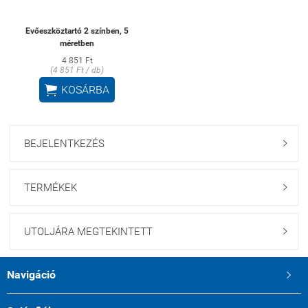
Evőeszköztartó 2 színben, 5
méretben
4 851 Ft
(4 851 Ft / db)

KOSÁRBA
BEJELENTKEZÉS

TERMÉKEK

UTOLJÁRA MEGTEKINTETT

Navigáció
