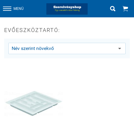


MENÜ
EVŐESZKÖZTARTÓ: