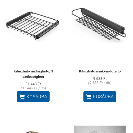
Kihúzható nadrágtartó, 3
Kihúzható nyakkendőtartó
szélességben
9 683 Ft
(9 683 Ft / db)
31 443 Ft
(31 443 Ft / db)


KOSÁRBA
KOSÁRBA