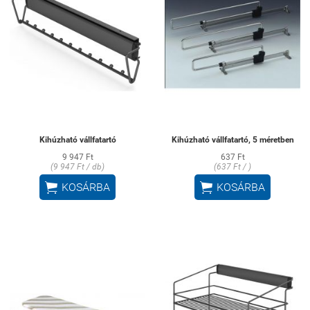
Kihúzható vállfatartó
Kihúzható vállfatartó, 5 méretben
9 947 Ft
637 Ft
(9 947 Ft / db)
(637 Ft / )


KOSÁRBA
KOSÁRBA