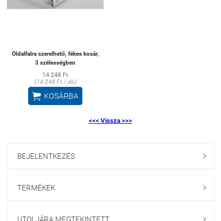
Oldalfalra szerelhető, fékes kosár,
3 szélességben
14 248 Ft
(14 248 Ft / db)

KOSÁRBA
<<< Vissza >>>
BEJELENTKEZÉS

TERMÉKEK

UTOLJÁRA MEGTEKINTETT
