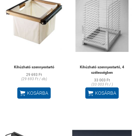
Kihúzható szennyestartó
Kihúzható szennyestartó, 4
szélességben
29 693 Ft
(29 693 Ft / db)
33 003 Ft
(33 003 Ft / )


KOSÁRBA
KOSÁRBA