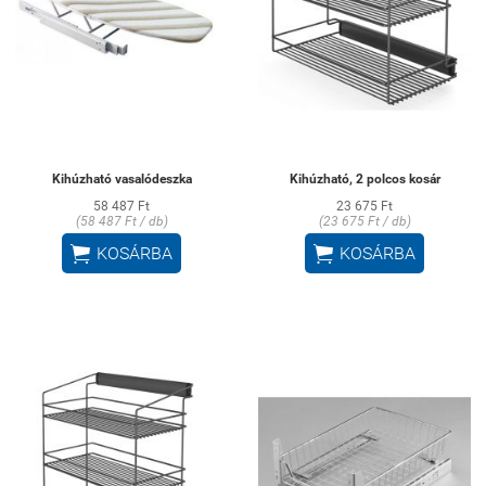
Kihúzható vasalódeszka
Kihúzható, 2 polcos kosár
58 487 Ft
23 675 Ft
(58 487 Ft / db)
(23 675 Ft / db)


KOSÁRBA
KOSÁRBA