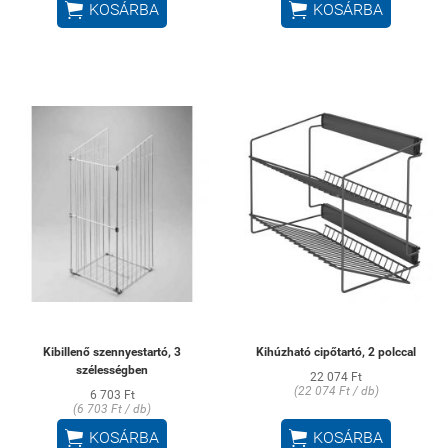


KOSÁRBA
KOSÁRBA
Kibillenő szennyestartó, 3
Kihúzható cipőtartó, 2 polccal
szélességben
22 074 Ft
(22 074 Ft / db)
6 703 Ft
(6 703 Ft / db)


KOSÁRBA
KOSÁRBA