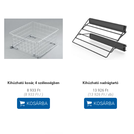
Kihúzható kosár, 4 szélességben
Kihúzható nadrágtartó
8 933 Ft
13 926 Ft
(8 933 Ft / )
(13 926 Ft / db)


KOSÁRBA
KOSÁRBA