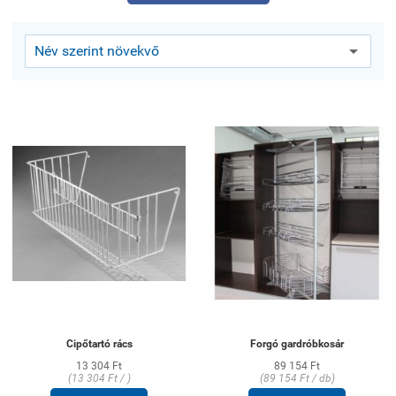
Cipőtartó rács
Forgó gardróbkosár
13 304 Ft
89 154 Ft
(13 304 Ft / )
(89 154 Ft / db)