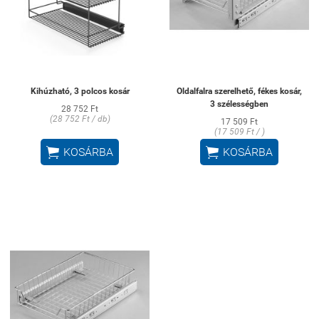
Kihúzható, 3 polcos kosár
Oldalfalra szerelhető, fékes kosár,
3 szélességben
28 752 Ft
(28 752 Ft / db)
17 509 Ft
(17 509 Ft / )


KOSÁRBA
KOSÁRBA