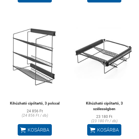
Kihúzható cipőtartó, 3 polccal
Kihúzható cipőtartó, 3
szélességben
24 856 Ft
(24 856 Ft / db)
23 180 Ft
(23 180 Ft / db)


KOSÁRBA
KOSÁRBA