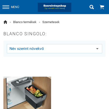


MENÜ

»
Blanco termékek
»
Szemetesek
BLANCO SINGOLO: